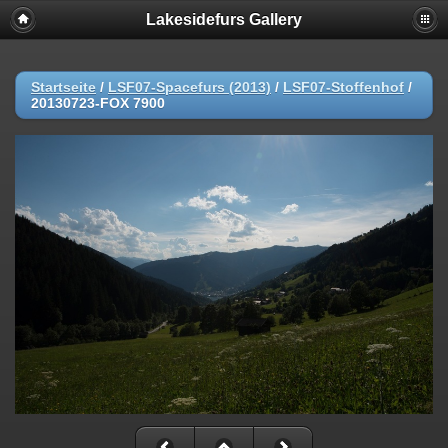
Lakesidefurs Gallery
Startseite
/
LSF07-Spacefurs (2013)
/
LSF07-Stoffenhof
/
20130723-FOX 7900